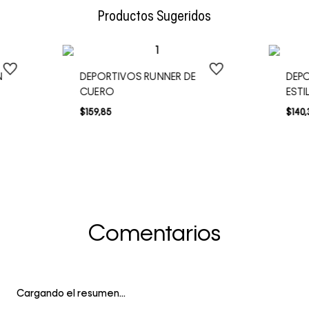
Productos Sugeridos
N
DEPORTIVOS RUNNER DE
DEP
CUERO
EST
$
159
,
85
$
140
,
Comentarios
Cargando el resumen…