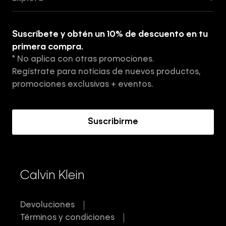
Guía de ropa interior de mujer
Explora
Guía de ropa interior de hombre
Suscríbete y obtén un 10% de descuento en tu
Tiendas
primera compra.
* No aplica con otras promociones.
Aviso de privacidad
Regístrate para noticias de nuevos productos,
Términos y Condiciones
promociones exclusivas + eventos.
Acerca de Calvin Klein
Suscribirme
Calvin Klein
Devoluciones
Términos y condiciones