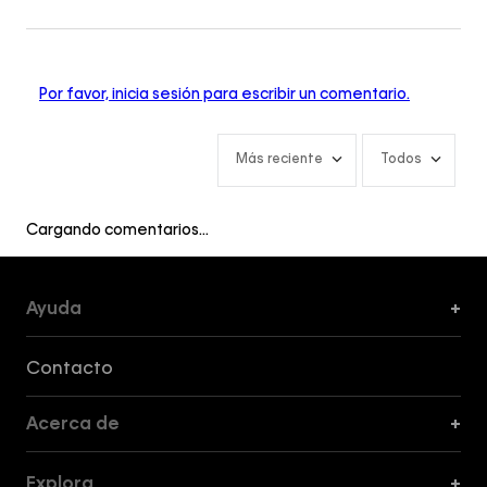
Por favor, inicia sesión para escribir un comentario.
Más reciente
Todos
Cargando comentarios…
Ayuda
+
Formas de Pago, Envío y Servicio al Cliente
Contacto
Acerca de
+
Guía de Cortes
Explora
+