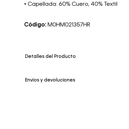
• Capellada: 60% Cuero, 40% Textil
Código:
M0HM021357HR
Detalles del Producto
Envíos y devoluciones
Envío Normal: Hasta 3 días hábiles.