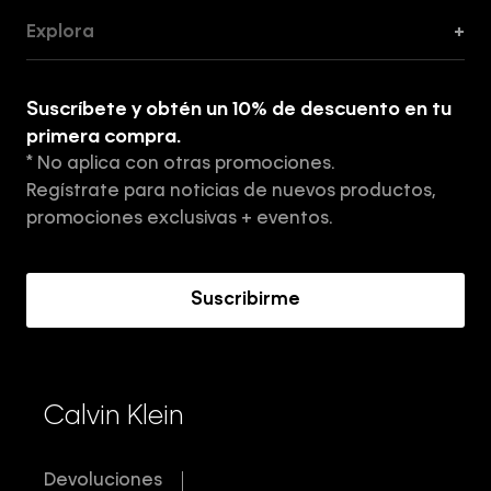
Guía de Cortes
Explora
+
Guía de ropa interior de mujer
Explora
Guía de ropa interior de hombre
Suscríbete y obtén un 10% de descuento en tu
Tiendas
primera compra.
* No aplica con otras promociones.
Aviso de privacidad
Regístrate para noticias de nuevos productos,
Términos y Condiciones
promociones exclusivas + eventos.
Acerca de Calvin Klein
Suscribirme
Calvin Klein
Devoluciones