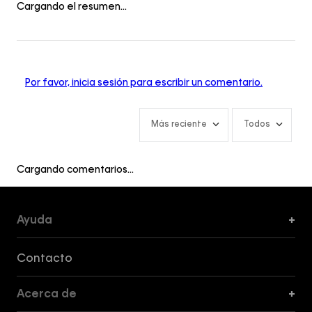
Cargando el resumen…
Por favor, inicia sesión para escribir un comentario.
Más reciente
Todos
Cargando comentarios…
Ayuda
+
Formas de Pago, Envío y Servicio al Cliente
Contacto
Acerca de
+