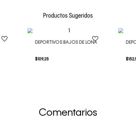
Envío Normal: Hasta 3 días hábiles.
Productos Sugeridos
DEPORTIVOS BAJOS DE LONA
DEPO
$
109
,
25
$
152
,
Comentarios