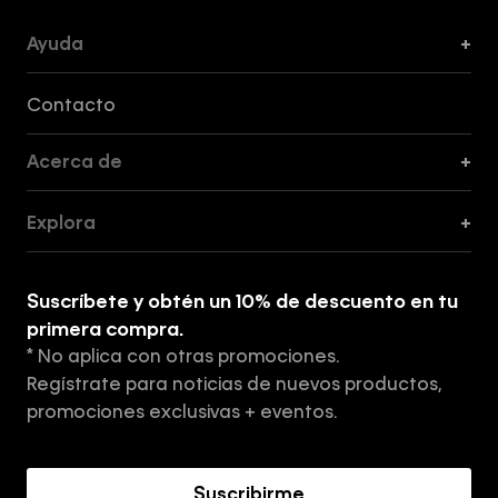
Ayuda
+
Formas de Pago, Envío y Servicio al Cliente
Contacto
Acerca de
+
Guía de Cortes
Explora
+
Guía de ropa interior de mujer
Explora
Guía de ropa interior de hombre
Suscríbete y obtén un 10% de descuento en tu
Tiendas
primera compra.
* No aplica con otras promociones.
Aviso de privacidad
Regístrate para noticias de nuevos productos,
Términos y Condiciones
promociones exclusivas + eventos.
Acerca de Calvin Klein
Suscribirme