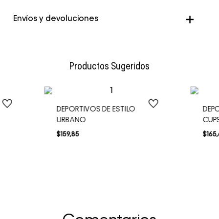
Color
Multicolor
Envíos y devoluciones
Envío Normal: Hasta 3 días hábiles.
Productos Sugeridos
DEPORTIVOS DE ESTILO
DEP
URBANO
CUP
$
159
,
85
$
165
,