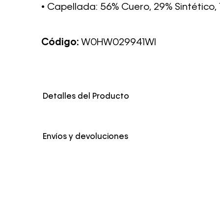
• Capellada: 56% Cuero, 29% Sintético, 
Código:
W0HW029941WI
Detalles del Producto
Color
Blanco
Envíos y devoluciones
Envío Normal: Hasta 3 días hábiles.