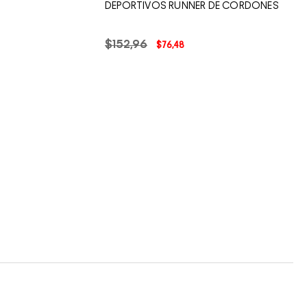
DEPORTIVOS RUNNER DE CORDONES
$
152
,
96
$
76
,
48