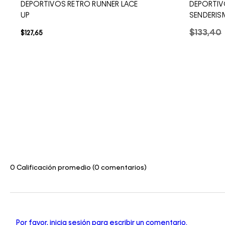
DEPORTIVOS RETRO RUNNER LACE
DEPORTIV
UP
SENDERI
$
133
,
40
$
127
,
65
0 Calificación promedio
(0 comentarios)
Por favor, inicia sesión para escribir un comentario.