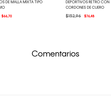
OS DE MALLA MIXTA TIPO
DEPORTIVOS RETRO CON
SMO
CORDONES DE CUERO
$
152
,
96
$
66
,
70
$
76
,
48
Comentarios