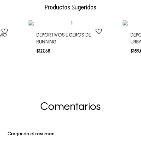
Productos Sugeridos
SMO
DEPORTIVOS LIGEROS DE
DEPO
RUNNING
URB
$
127
,
65
$
159
,
Comentarios
Cargando el resumen…