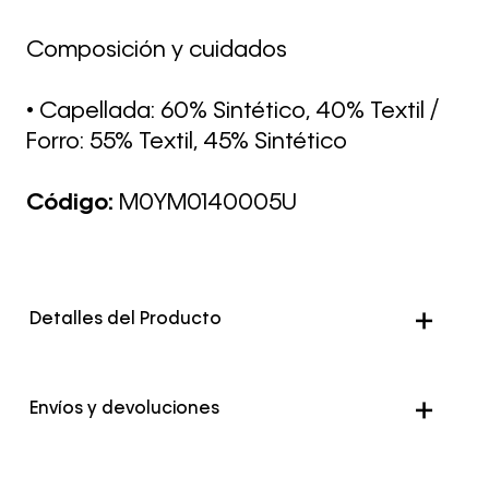
Composición y cuidados
• Capellada: 60% Sintético, 40% Textil /
Forro: 55% Textil, 45% Sintético
Código:
M0YM0140005U
Detalles del Producto
Color
Blanco
Envíos y devoluciones
Envío Normal: Hasta 3 días hábiles.