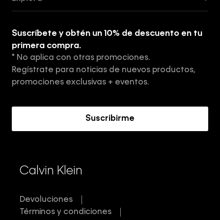
Guía de ropa interior de mujer
Explora
Guía de ropa interior de hombre
Suscríbete y obtén un 10% de descuento en tu
Tiendas
primera compra.
* No aplica con otras promociones.
Aviso de privacidad
Regístrate para noticias de nuevos productos,
Términos y Condiciones
promociones exclusivas + eventos.
Acerca de Calvin Klein
Suscribirme
Calvin Klein
Devoluciones
Términos y condiciones