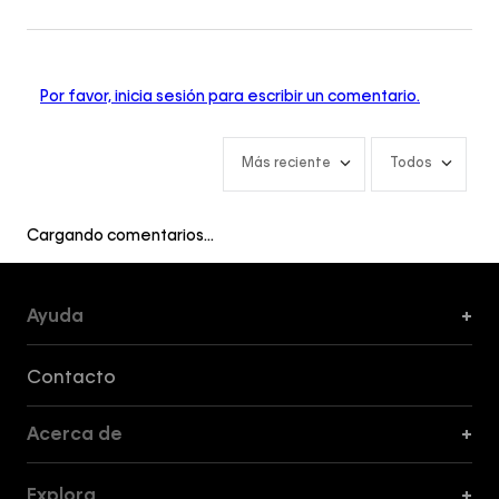
Por favor, inicia sesión para escribir un comentario.
Más reciente
Todos
Cargando comentarios…
Ayuda
+
Formas de Pago, Envío y Servicio al Cliente
Contacto
Acerca de
+
Guía de Cortes
Explora
+