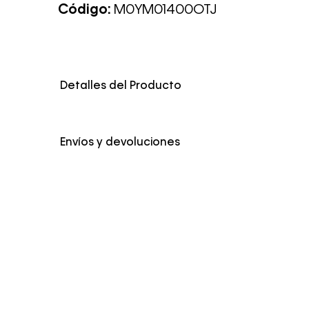
Código:
M0YM01400OTJ
Detalles del Producto
Color
Negro
Envíos y devoluciones
Envío Normal: Hasta 3 días hábiles.