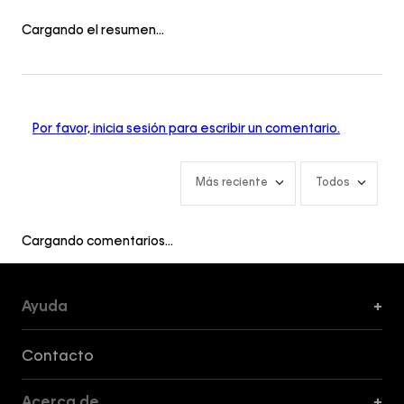
Cargando el resumen…
Por favor, inicia sesión para escribir un comentario.
Más reciente
Todos
Cargando comentarios…
Ayuda
+
Formas de Pago, Envío y Servicio al Cliente
Contacto
Acerca de
+