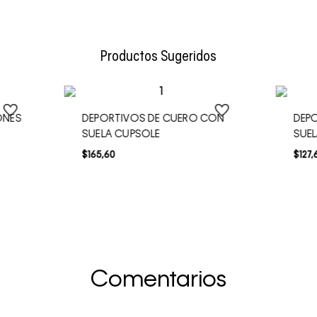
Envío Normal: Hasta 3 días hábiles.
Productos Sugeridos
ONES
DEPORTIVOS DE CUERO CON
DEP
SUELA CUPSOLE
SUE
$
165
,
60
$
127
,
Comentarios