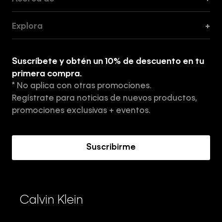
Guía de Cortes
Explora
+
Guía de ropa interior de mujer
Explora
Guía de ropa interior de hombre
Suscríbete y obtén un 10% de descuento en tu
Tiendas
primera compra.
* No aplica con otras promociones.
Aviso de privacidad
Regístrate para noticias de nuevos productos,
Términos y Condiciones
promociones exclusivas + eventos.
Acerca de Calvin Klein
Suscribirme
Calvin Klein