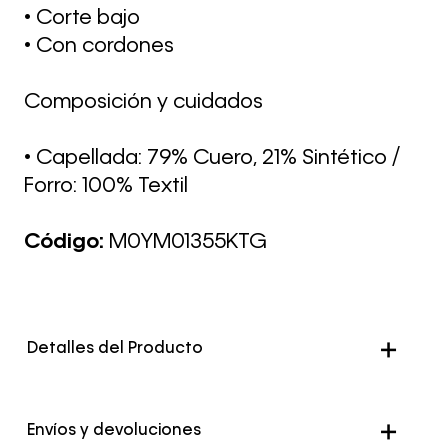
• Corte bajo
• Con cordones
Composición y cuidados
• Capellada: 79% Cuero, 21% Sintético /
Forro: 100% Textil
Código:
M0YM01355KTG
Detalles del Producto
Color
Blanco
Envíos y devoluciones