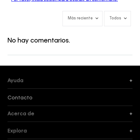
Más reciente
Todos
No hay comentarios.
Ayuda
+
Formas de Pago, Envío y Servicio al Cliente
Contacto
Acerca de
+
Guía de Cortes
Explora
+
Guía de ropa interior de mujer