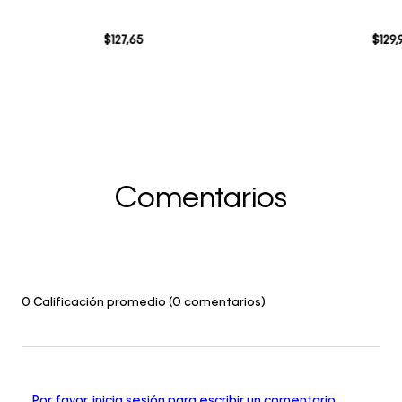
$
127
,
65
$
129
,
Comentarios
0 Calificación promedio
(0 comentarios)
Por favor, inicia sesión para escribir un comentario.