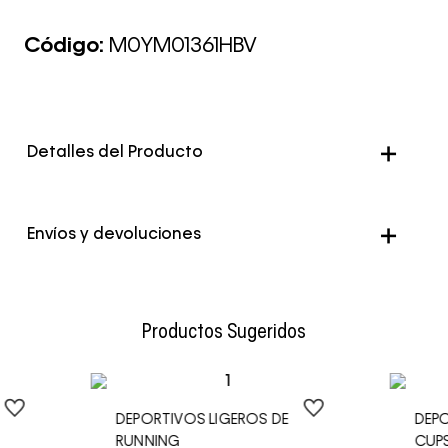
Código:
M0YM01361HBV
Detalles del Producto
Envíos y devoluciones
Envío Normal: Hasta 3 días hábiles.
Productos Sugeridos
DEPORTIVOS LIGEROS DE
DEP
RUNNING
CUP