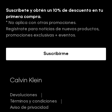
Explora
Guía de ropa interior de hombre
Suscríbete y obtén un 10% de descuento en tu
Tiendas
primera compra.
* No aplica con otras promociones.
Aviso de privacidad
Regístrate para noticias de nuevos productos,
Términos y Condiciones
promociones exclusivas + eventos.
Acerca de Calvin Klein
Suscribirme
Calvin Klein
Devoluciones
Términos y condiciones
Aviso de privacidad