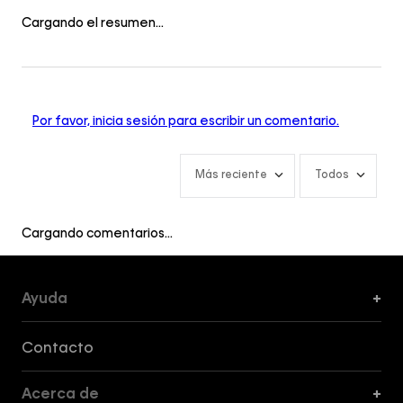
Cargando el resumen…
Por favor, inicia sesión para escribir un comentario.
Más reciente
Todos
Cargando comentarios…
Ayuda
+
Formas de Pago, Envío y Servicio al Cliente
Contacto
Acerca de
+