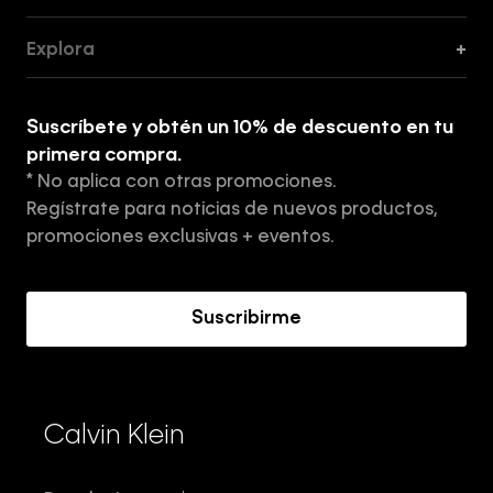
Guía de Cortes
Explora
+
Guía de ropa interior de mujer
Explora
Guía de ropa interior de hombre
Suscríbete y obtén un 10% de descuento en tu
Tiendas
primera compra.
* No aplica con otras promociones.
Aviso de privacidad
Regístrate para noticias de nuevos productos,
Términos y Condiciones
promociones exclusivas + eventos.
Acerca de Calvin Klein
Suscribirme
Calvin Klein