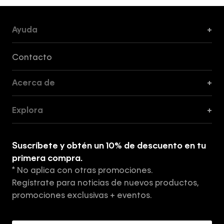
Ayuda
+
Formas de Pago, Envío y Servicio al Cliente
Contacto
Acerca de
+
Guía de Cortes
Explora
+
Guía de ropa interior de mujer
Explora
Guía de ropa interior de hombre
Suscríbete y obtén un 10% de descuento en tu
Tiendas
primera compra.
* No aplica con otras promociones.
Aviso de privacidad
Regístrate para noticias de nuevos productos,
Términos y Condiciones
promociones exclusivas + eventos.
Acerca de Calvin Klein