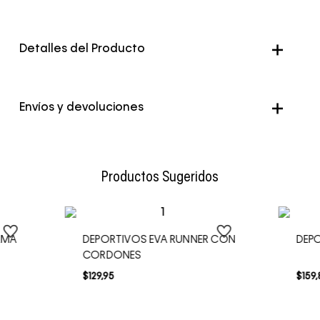
Detalles del Producto
Color
Negro
Envíos y devoluciones
Envío Normal: Hasta 3 días hábiles.
Productos Sugeridos
RMA
DEPORTIVOS EVA RUNNER CON
DEP
CORDONES
$
129
,
95
$
159
,