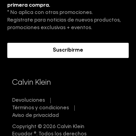
Tiendas
primera compra.
* No aplica con otras promociones.
Aviso de privacidad
Regístrate para noticias de nuevos productos,
Términos y Condiciones
promociones exclusivas + eventos.
Acerca de Calvin Klein
Suscribirme
Calvin Klein
Devoluciones
Términos y condiciones
Aviso de privacidad
Copyright © 2026 Calvin Klein
Ecuador ®. Todos los derechos