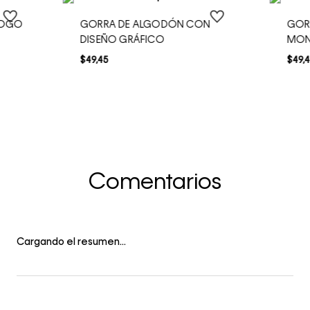
LOGO
GORRA DE ALGODÓN CON
GOR
DISEÑO GRÁFICO
MO
$
49
,
45
$
49
,
4
Comentarios
Cargando el resumen…