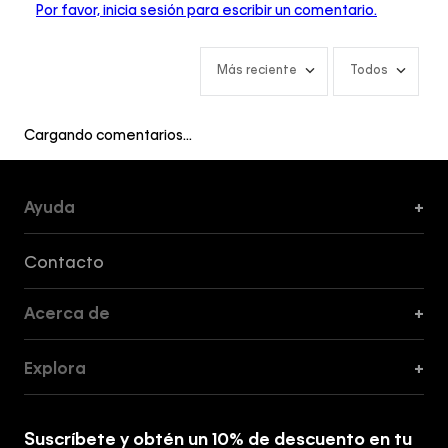
Por favor, inicia sesión para escribir un comentario.
Más reciente
Todos
Cargando comentarios…
Ayuda
+
Formas de Pago, Envío y Servicio al Cliente
Contacto
Acerca de
+
Guía de Cortes
Explora
+
Guía de ropa interior de mujer
Explora
Guía de ropa interior de hombre
Suscríbete y obtén un 10% de descuento en tu