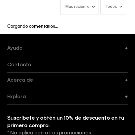
Más reciente
Todos
Cargando comentarios…
Ayuda
+
Formas de Pago, Envío y Servicio al Cliente
Contacto
Acerca de
+
Guía de Cortes
Explora
+
Guía de ropa interior de mujer
Explora
Guía de ropa interior de hombre
Suscríbete y obtén un 10% de descuento en tu
Tiendas
primera compra.
* No aplica con otras promociones.