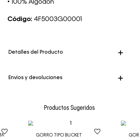
• 100% Algodón
Código:
4F5003G00001
Detalles del Producto
Color
Negro
Envíos y devoluciones
Envío Normal: Hasta 3 días hábiles.
Productos Sugeridos
MA
GORRO TIPO BUCKET
GOR