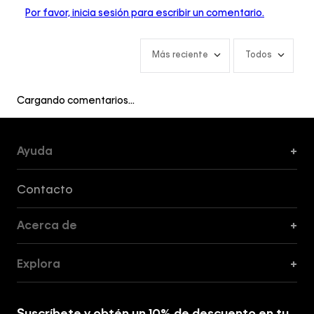
Por favor, inicia sesión para escribir un comentario.
Más reciente
Todos
Cargando comentarios…
Ayuda
+
Formas de Pago, Envío y Servicio al Cliente
Contacto
Acerca de
+
Guía de Cortes
Explora
+
Guía de ropa interior de mujer
Explora
Guía de ropa interior de hombre