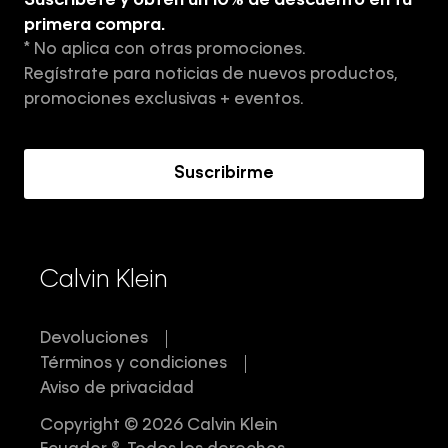
Suscríbete y obtén un 10% de descuento en tu
Tiendas
primera compra.
* No aplica con otras promociones.
Aviso de privacidad
Regístrate para noticias de nuevos productos,
Términos y Condiciones
promociones exclusivas + eventos.
Acerca de Calvin Klein
Suscribirme
Calvin Klein
Devoluciones
Términos y condiciones
Aviso de privacidad
Copyright © 2026 Calvin Klein