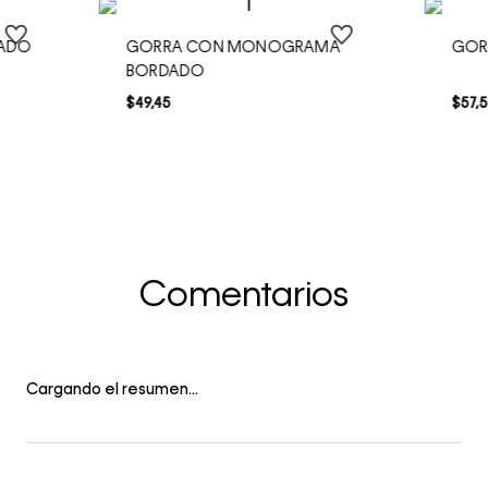
DADO
GORRA CON MONOGRAMA
GORR
BORDADO
$
49
,
45
$
57
,
5
Comentarios
Cargando el resumen…