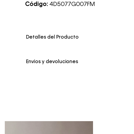
Código:
4D5077G007FM
Detalles del Producto
Color
Amarillo
Envíos y devoluciones
Envío Normal: Hasta 3 días hábiles.