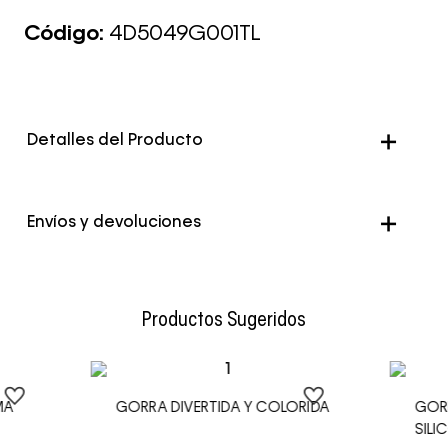
Código:
4D5049G001TL
Detalles del Producto
Envíos y devoluciones
Envío Normal: Hasta 3 días hábiles.
Productos Sugeridos
MA
GORRA DIVERTIDA Y COLORIDA
GOR
SILI