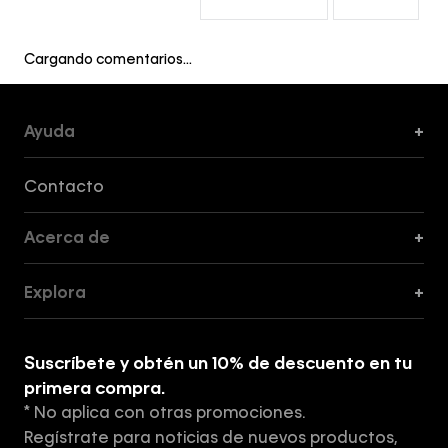
Cargando comentarios…
Ayuda
+
Formas de Pago, Envío y Servicio al Cliente
Contacto
Acerca de
+
Guía de Cortes
Explora
+
Guía de ropa interior de mujer
Explora
Guía de ropa interior de hombre
Suscríbete y obtén un 10% de descuento en tu
Tiendas
primera compra.
* No aplica con otras promociones.
Aviso de privacidad
Regístrate para noticias de nuevos productos,