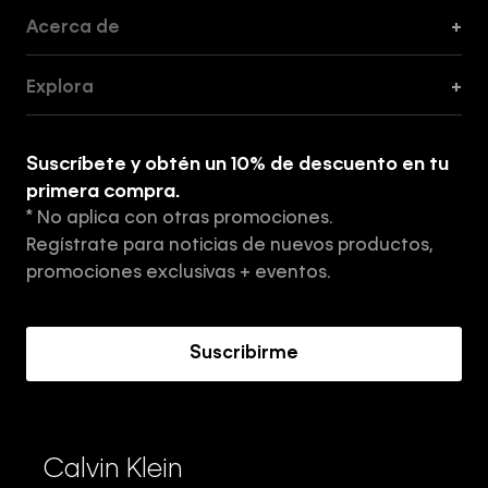
Acerca de
+
Guía de Cortes
Explora
+
Guía de ropa interior de mujer
Explora
Guía de ropa interior de hombre
Suscríbete y obtén un 10% de descuento en tu
Tiendas
primera compra.
* No aplica con otras promociones.
Aviso de privacidad
Regístrate para noticias de nuevos productos,
Términos y Condiciones
promociones exclusivas + eventos.
Acerca de Calvin Klein
Suscribirme
Calvin Klein