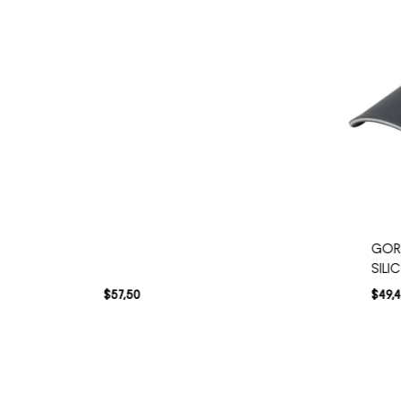
GOR
SILI
$
57
,
50
$
49
,
4