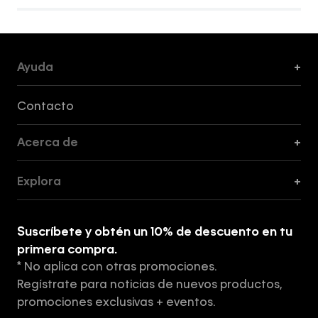
Ayuda
+
Formas de Pago, Envío y Servicio al Cliente
Contacto
Acerca de
+
Guía de Cortes
Explora
+
Guía de ropa interior de mujer
Explora
Guía de ropa interior de hombre
Suscríbete y obtén un 10% de descuento en tu
Tiendas
primera compra.
* No aplica con otras promociones.
Aviso de privacidad
Regístrate para noticias de nuevos productos,
Términos y Condiciones
promociones exclusivas + eventos.