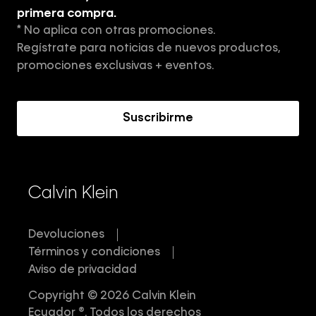
Tiendas
primera compra.
* No aplica con otras promociones.
Aviso de privacidad
Regístrate para noticias de nuevos productos,
Términos y Condiciones
promociones exclusivas + eventos.
Acerca de Calvin Klein
Suscribirme
Calvin Klein
Devoluciones
Términos y condiciones
Aviso de privacidad
Copyright © 2026 Calvin Klein
Ecuador ®. Todos los derechos