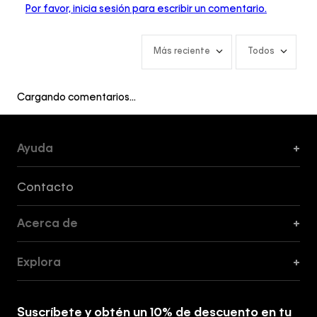
Por favor, inicia sesión para escribir un comentario.
Más reciente
Todos
Cargando comentarios…
Ayuda
+
Formas de Pago, Envío y Servicio al Cliente
Contacto
Acerca de
+
Guía de Cortes
Explora
+
Guía de ropa interior de mujer
Explora
Guía de ropa interior de hombre
Suscríbete y obtén un 10% de descuento en tu