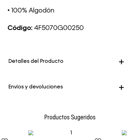
• 100% Algodón
Código:
4F5070G00250
Detalles del Producto
Color
Khaki
Envíos y devoluciones
Envío Normal: Hasta 3 días hábiles.
Productos Sugeridos