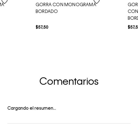
MA
GORRA CON MONOGRAMA
GOR
BORDADO
CON
BOR
$
57
,
50
$
57
,
5
Comentarios
Cargando el resumen…