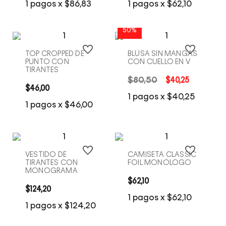
1
pagos x
$
86
,
83
1
pagos x
$
62
,
10
50%
TOP CROPPED DE
BLUSA SIN MANGAS
PUNTO CON
CON CUELLO EN V
TIRANTES
$
80
,
50
$
40
,
25
$
46
,
00
COMPRA RÁPIDA
COMPRA RÁPIDA
1
pagos x
$
40
,
25
1
pagos x
$
46
,
00
VESTIDO DE
CAMISETA CLASSIC
TIRANTES CON
FOIL MONOLOGO
MONOGRAMA
$
62
,
10
$
124
,
20
COMPRA RÁPIDA
COMPRA RÁPIDA
1
pagos x
$
62
,
10
1
pagos x
$
124
,
20