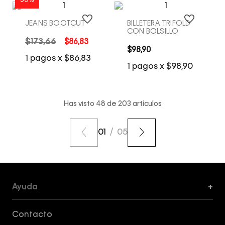
50%
JEANS BOOTCUT
BILLETERA TRIFOLD
CON BOLSILLO
$
173
,
66
$
86
,
83
$
98
,
90
COMPRA RÁPIDA
COMPRA RÁPIDA
1
pagos x
$
86
,
83
1
pagos x
$
98
,
90
Has visto
48
de
203
artículos
01
/
05
Ayuda
+
Formas de Pago, Envío y Servicio al Cliente
Contacto