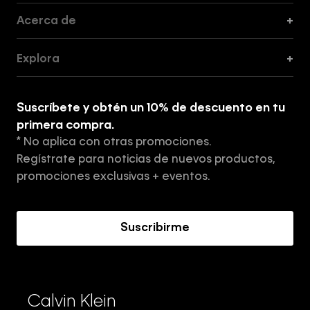
Acerca de
+
Guía de Cortes
Explora
+
Guía de ropa interior de mujer
Explora
Guía de ropa interior de hombre
Suscríbete y obtén un 10% de descuento en tu
Tiendas
primera compra.
* No aplica con otras promociones.
Aviso de privacidad
Regístrate para noticias de nuevos productos,
Términos y Condiciones
promociones exclusivas + eventos.
Acerca de Calvin Klein
Suscribirme
Calvin Klein