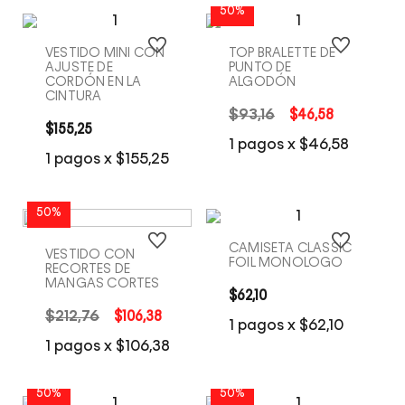
50%
VESTIDO MINI CON
TOP BRALETTE DE
AJUSTE DE
PUNTO DE
CORDÓN EN LA
ALGODÓN
CINTURA
$
93
,
16
$
46
,
58
$
155
,
25
COMPRA RÁPIDA
COMPRA RÁPIDA
1
pagos x
$
46
,
58
1
pagos x
$
155
,
25
50%
CAMISETA CLASSIC
VESTIDO CON
FOIL MONOLOGO
RECORTES DE
MANGAS CORTES
$
62
,
10
$
212
,
76
$
106
,
38
COMPRA RÁPIDA
COMPRA RÁPIDA
1
pagos x
$
62
,
10
1
pagos x
$
106
,
38
50%
50%