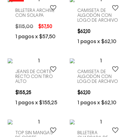
BILLETERA ARCHIVE
CAMISETA DE
CON SOLAPA
ALGODÓN CON
LOGO DE ARCHIVO
$
115
,
00
$
57
,
50
$
62
,
10
COMPRA RÁPIDA
COMPRA RÁPIDA
1
pagos x
$
57
,
50
1
pagos x
$
62
,
10
JEANS DE CORTE
CAMISETA DE
RECTO CON TIRO
ALGODÓN CON
ALTO
LOGO DE ARCHIVO
$
155
,
25
$
62
,
10
COMPRA RÁPIDA
COMPRA RÁPIDA
1
pagos x
$
155
,
25
1
pagos x
$
62
,
10
TOP SIN MANGAS
BILLETERA