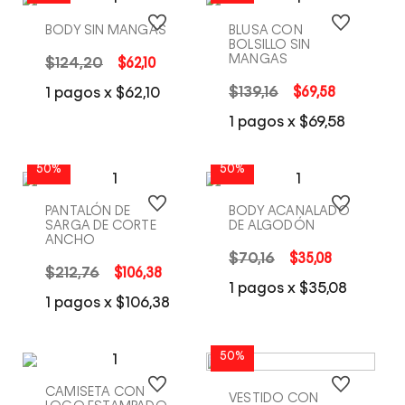
BODY SIN MANGAS
BLUSA CON
BOLSILLO SIN
MANGAS
$
124
,
20
$
62
,
10
$
139
,
16
$
69
,
58
1
pagos x
$
62
,
10
COMPRA RÁPIDA
COMPRA RÁPIDA
1
pagos x
$
69
,
58
50%
50%
PANTALÓN DE
BODY ACANALADO
SARGA DE CORTE
DE ALGODÓN
ANCHO
$
70
,
16
$
35
,
08
$
212
,
76
$
106
,
38
COMPRA RÁPIDA
COMPRA RÁPIDA
1
pagos x
$
35
,
08
1
pagos x
$
106
,
38
50%
CAMISETA CON
VESTIDO CON