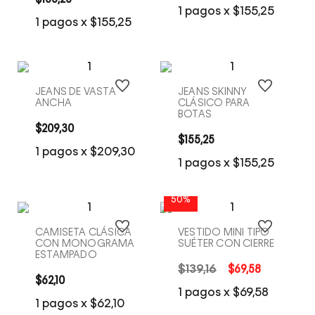
$
155
,
25
COMPRA RÁPIDA
COMPRA RÁPIDA
1
pagos x
$
155
,
25
1
pagos x
$
155
,
25
JEANS DE VASTA
JEANS SKINNY
ANCHA
CLÁSICO PARA
BOTAS
$
209
,
30
$
155
,
25
COMPRA RÁPIDA
COMPRA RÁPIDA
1
pagos x
$
209
,
30
1
pagos x
$
155
,
25
50%
CAMISETA CLÁSICA
VESTIDO MINI TIPO
CON MONOGRAMA
SUÉTER CON CIERRE
ESTAMPADO
$
139
,
16
$
69
,
58
$
62
,
10
COMPRA RÁPIDA
COMPRA RÁPIDA
1
pagos x
$
69
,
58
1
pagos x
$
62
,
10