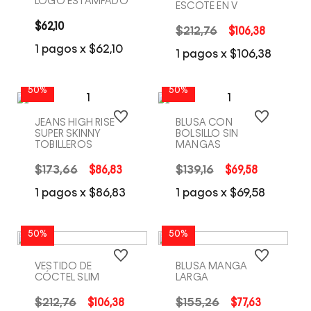
LOGO ESTAMPADO
ESCOTE EN V
$
62
,
10
$
212
,
76
$
106
,
38
COMPRA RÁPIDA
COMPRA RÁPIDA
1
pagos x
$
62
,
10
1
pagos x
$
106
,
38
50%
50%
JEANS HIGH RISE
BLUSA CON
SUPER SKINNY
BOLSILLO SIN
TOBILLEROS
MANGAS
$
173
,
66
$
86
,
83
$
139
,
16
$
69
,
58
COMPRA RÁPIDA
COMPRA RÁPIDA
1
pagos x
$
86
,
83
1
pagos x
$
69
,
58
50%
50%
VESTIDO DE
BLUSA MANGA
CÓCTEL SLIM
LARGA
$
212
,
76
$
106
,
38
$
155
,
26
$
77
,
63