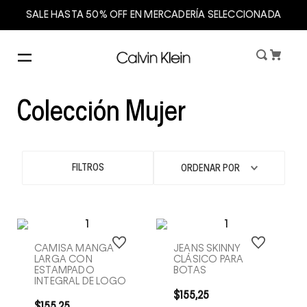
SALE HASTA 50% OFF EN MERCADERÍA SELECCIONADA
Colección Mujer
FILTROS
ORDENAR POR
CAMISA MANGA
JEANS SKINNY
LARGA CON
CLÁSICO PARA
ESTAMPADO
BOTAS
INTEGRAL DE LOGO
$
155
,
25