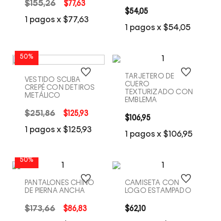
$
155
,
26
$
77
,
63
$
54
,
05
COMPRA RÁPIDA
COMPRA RÁPIDA
1
pagos x
$
77
,
63
1
pagos x
$
54
,
05
50%
TARJETERO DE
VESTIDO SCUBA
CUERO
CREPÉ CON DETIROS
TEXTURIZADO CON
METÁLICO
EMBLEMA
$
251
,
86
$
125
,
93
$
106
,
95
COMPRA RÁPIDA
COMPRA RÁPIDA
1
pagos x
$
125
,
93
1
pagos x
$
106
,
95
50%
PANTALONES CHINO
CAMISETA CON
DE PIERNA ANCHA
LOGO ESTAMPADO
$
173
,
66
$
86
,
83
$
62
,
10
COMPRA RÁPIDA
COMPRA RÁPIDA