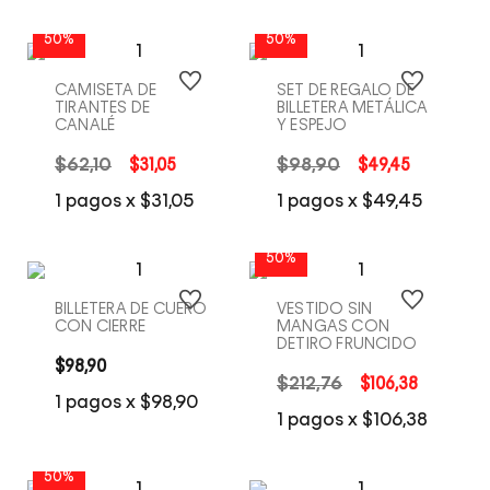
50%
50%
CAMISETA DE
SET DE REGALO DE
TIRANTES DE
BILLETERA METÁLICA
CANALÉ
Y ESPEJO
$
62
,
10
$
31
,
05
$
98
,
90
$
49
,
45
COMPRA RÁPIDA
COMPRA RÁPIDA
1
pagos x
$
31
,
05
1
pagos x
$
49
,
45
50%
BILLETERA DE CUERO
VESTIDO SIN
CON CIERRE
MANGAS CON
DETIRO FRUNCIDO
$
98
,
90
$
212
,
76
$
106
,
38
COMPRA RÁPIDA
COMPRA RÁPIDA
1
pagos x
$
98
,
90
1
pagos x
$
106
,
38
50%