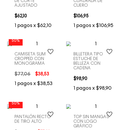
DE CORTE
CUADRADA DE
AJUSTADO
CUERO
$
62
,
10
$
106
,
95
COMPRA RÁPIDA
COMPRA RÁPIDA
1
pagos x
$
62
,
10
1
pagos x
$
106
,
95
50%
CAMISETA SLIM
BILLETERA TIPO
CROPPED CON
ESTUCHE DE
MONOGRAMA
BELLEZA CON
CADENA
$
77
,
06
$
38
,
53
$
98
,
90
COMPRA RÁPIDA
COMPRA RÁPIDA
1
pagos x
$
38
,
53
1
pagos x
$
98
,
90
50%
PANTALÓN RECTO
TOP SIN MANGAS
DE TIRO ALTO
CON LOGO
GRÁFICO