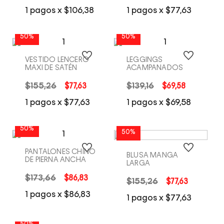
COMPRA RÁPIDA
COMPRA RÁPIDA
1
pagos x
$
106
,
38
1
pagos x
$
77
,
63
50%
50%
VESTIDO LENCERO
LEGGINGS
MAXI DE SATÉN
ACAMPANADOS
$
155
,
26
$
77
,
63
$
139
,
16
$
69
,
58
COMPRA RÁPIDA
COMPRA RÁPIDA
1
pagos x
$
77
,
63
1
pagos x
$
69
,
58
50%
50%
PANTALONES CHINO
BLUSA MANGA
DE PIERNA ANCHA
LARGA
$
173
,
66
$
86
,
83
$
155
,
26
$
77
,
63
COMPRA RÁPIDA
COMPRA RÁPIDA
1
pagos x
$
86
,
83
1
pagos x
$
77
,
63