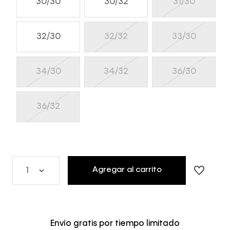
30/30
30/32
31/30
32/30
32/32
33/30
34/30
34/32
36/30
36/32
Agregar al carrito
1
Envío gratis por tiempo limitado