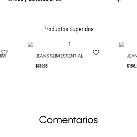
Envío Normal: Hasta 3 días hábiles.
Productos Sugeridos
NIM
JEANS SLIM ESSENTIAL
JEAN
$
139
,
15
$
155
,
Comentarios