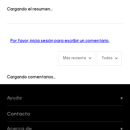
Cargando el resumen…
Por favor, inicia sesión para escribir un comentario.
Más reciente
Todos
Cargando comentarios…
Ayuda
+
Formas de Pago, Envío y Servicio al Cliente
Contacto
Acerca de
+