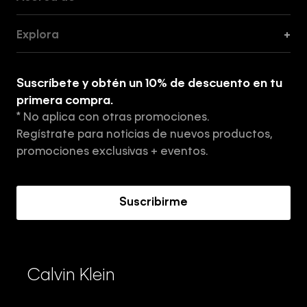
Guía de Cortes
Explora
+
Guía de ropa interior de mujer
Explora
Guía de ropa interior de hombre
Suscríbete y obtén un 10% de descuento en tu
Tiendas
primera compra.
* No aplica con otras promociones.
Aviso de privacidad
Regístrate para noticias de nuevos productos,
Términos y Condiciones
promociones exclusivas + eventos.
Acerca de Calvin Klein
Suscribirme
Calvin Klein