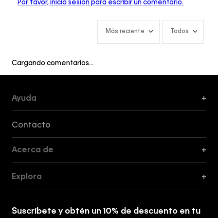
Por favor, inicia sesión para escribir un comentario.
Más reciente
Todos
Cargando comentarios…
Ayuda
+
Formas de Pago, Envío y Servicio al Cliente
Contacto
Acerca de
+
Guía de Cortes
Explora
+
Guía de ropa interior de mujer
Explora
Guía de ropa interior de hombre
Suscríbete y obtén un 10% de descuento en tu