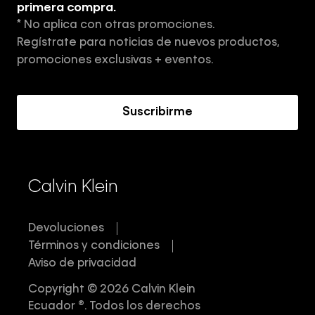
Tiendas
primera compra.
* No aplica con otras promociones.
Aviso de privacidad
Regístrate para noticias de nuevos productos,
Términos y Condiciones
promociones exclusivas + eventos.
Acerca de Calvin Klein
Suscribirme
Calvin Klein
Devoluciones
Términos y condiciones
Aviso de privacidad
Copyright © 2026 Calvin Klein
Ecuador ®. Todos los derechos