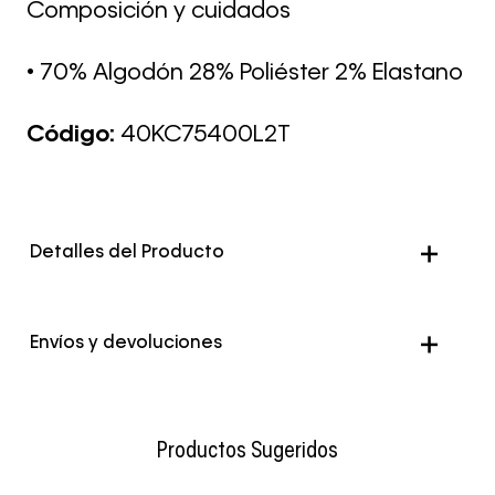
Composición y cuidados
• 70% Algodón 28% Poliéster 2% Elastano
Código:
40KC75400L2T
Detalles del Producto
Color
Multicolor
Envíos y devoluciones
Envío Normal: Hasta 3 días hábiles.
Productos Sugeridos