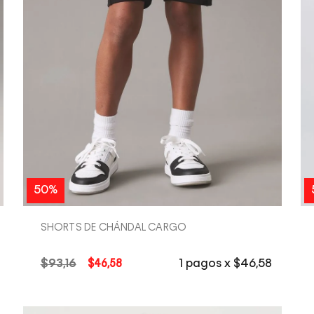
COMPRA RÁPIDA
50%
SHORTS DE CHÁNDAL CARGO
$
93
,
16
$
46
,
58
1
pagos x
$
46
,
58