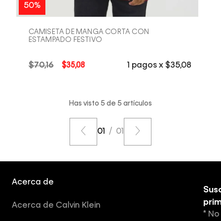
COMPRA RÁPIDA
50%
CAMISETA DE MANGA CORTA CON
ESTAMPADO FESTIVO
$
70
,
16
$
35
,
08
1
pagos x
$
35
,
08
Has visto
5
de
5
artículos
01
/
01
Acerca de
Susc
pri
Acerca de Calvin Klein
* No