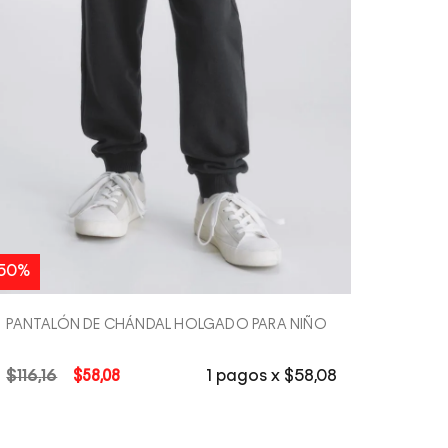
COMPRA RÁPIDA
50%
PANTALÓN DE CHÁNDAL HOLGADO PARA NIÑO
$
116
,
16
$
58
,
08
1
pagos x
$
58
,
08