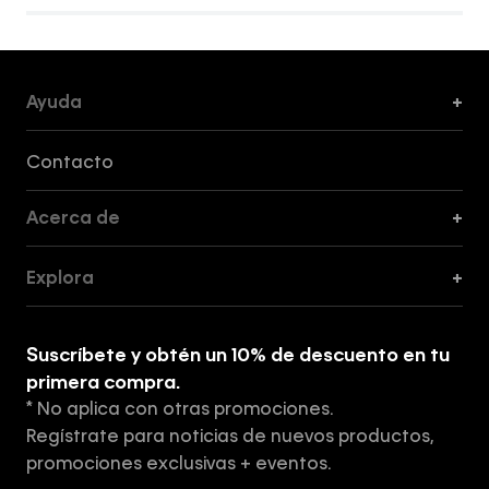
Ayuda
+
Formas de Pago, Envío y Servicio al Cliente
Contacto
Acerca de
+
Guía de Cortes
Explora
+
Guía de ropa interior de mujer
Explora
Guía de ropa interior de hombre
Suscríbete y obtén un 10% de descuento en tu
Tiendas
primera compra.
* No aplica con otras promociones.
Aviso de privacidad
Regístrate para noticias de nuevos productos,
Términos y Condiciones
promociones exclusivas + eventos.