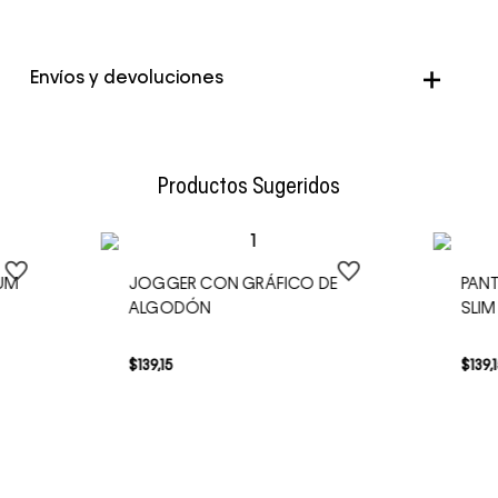
Color
Gris
Envíos y devoluciones
Envío Normal: Hasta 3 días hábiles.
Productos Sugeridos
IUM
JOGGER CON GRÁFICO DE
PAN
ALGODÓN
SLIM
$
139
,
15
$
139
,