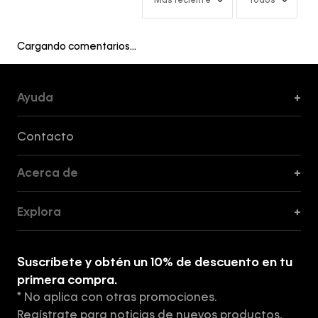
Más reciente
Todos
Cargando comentarios…
Ayuda
+
Formas de Pago, Envío y Servicio al Cliente
Contacto
Acerca de
+
Guía de Cortes
Explora
+
Guía de ropa interior de mujer
Explora
Guía de ropa interior de hombre
Suscríbete y obtén un 10% de descuento en tu
Tiendas
primera compra.
* No aplica con otras promociones.
Aviso de privacidad
Regístrate para noticias de nuevos productos,