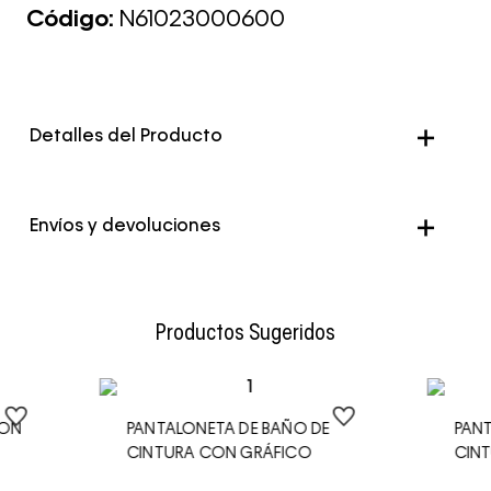
Código:
N61023000600
Detalles del Producto
Color
Rojo
Envíos y devoluciones
Envío Normal: Hasta 3 días hábiles.
Productos Sugeridos
CON
PANTALONETA DE BAÑO DE
PAN
CINTURA CON GRÁFICO
CIN