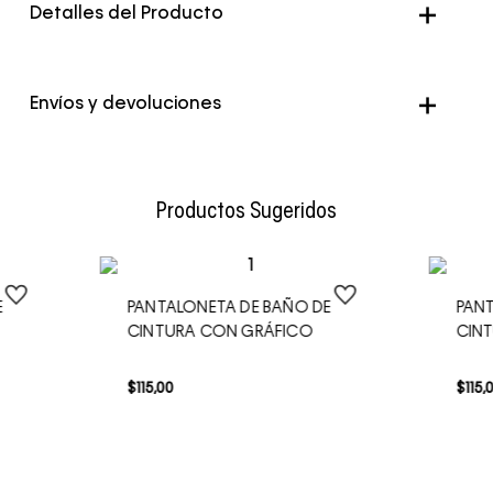
Detalles del Producto
Color
Rosado
Envíos y devoluciones
Envío Normal: Hasta 3 días hábiles.
Productos Sugeridos
E
PANTALONETA DE BAÑO DE
PAN
CINTURA CON GRÁFICO
CIN
$
115
,
00
$
115
,