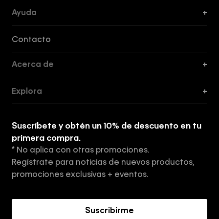
Ayuda
+
Formas de Pago, Envío y Servicio al Cliente
Contacto
Acerca de
+
Guía de Cortes
Explora
+
Guía de ropa interior de mujer
Explora
Guía de ropa interior de hombre
Suscríbete y obtén un 10% de descuento en tu
Tiendas
primera compra.
* No aplica con otras promociones.
Aviso de privacidad
Regístrate para noticias de nuevos productos,
Términos y Condiciones
promociones exclusivas + eventos.
Acerca de Calvin Klein
Suscribirme