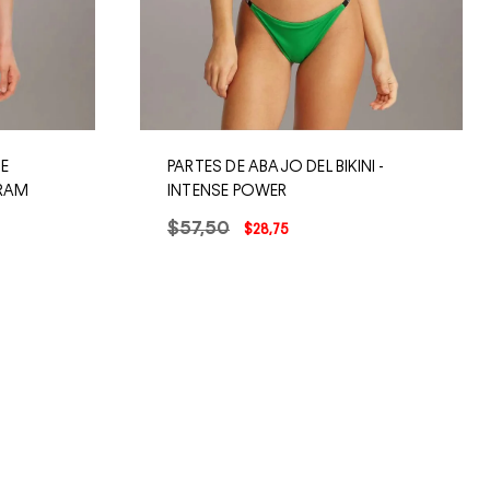
DE
PARTES DE ABAJO DEL BIKINI -
RAM
INTENSE POWER
$
57
,
50
$
28
,
75