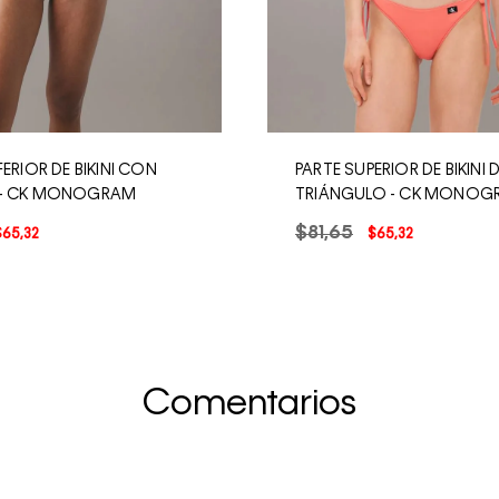
FERIOR DE BIKINI CON
PARTE SUPERIOR DE BIKINI 
 - CK MONOGRAM
TRIÁNGULO - CK MONOG
$
81
,
65
$
65
,
32
$
65
,
32
Comentarios