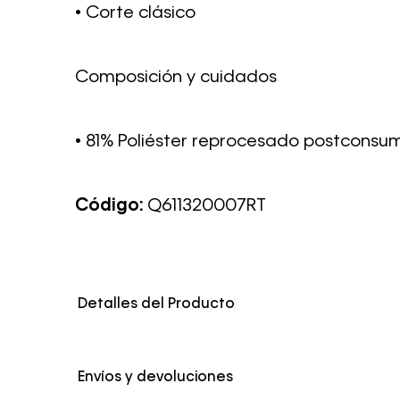
• Corte clásico
Composición y cuidados
• 81% Poliéster reprocesado postconsum
Código:
Q611320007RT
Detalles del Producto
Color
Multicolor
Envíos y devoluciones