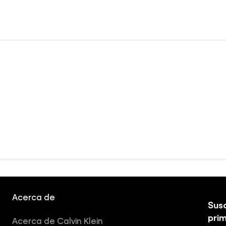
Acerca de
Susc
pri
Acerca de Calvin Klein