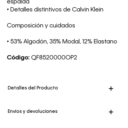
espalda
• Detalles distintivos de Calvin Klein
Composición y cuidados
• 53% Algodón, 35% Modal, 12% Elastano
Código:
QF8520000OP2
Detalles del Producto
Color
Multicolor
Envíos y devoluciones