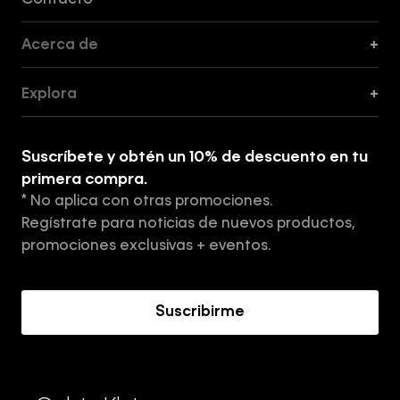
Contacto
Acerca de
+
Guía de Cortes
Explora
+
Guía de ropa interior de mujer
Explora
Guía de ropa interior de hombre
Suscríbete y obtén un 10% de descuento en tu
Tiendas
primera compra.
* No aplica con otras promociones.
Aviso de privacidad
Regístrate para noticias de nuevos productos,
Términos y Condiciones
promociones exclusivas + eventos.
Acerca de Calvin Klein
Suscribirme