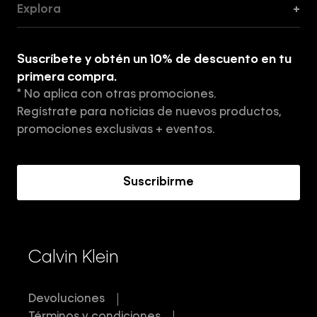
Explora
+
Guía de ropa interior de mujer
Explora
Guía de ropa interior de hombre
Suscríbete y obtén un 10% de descuento en tu
Tiendas
primera compra.
* No aplica con otras promociones.
Aviso de privacidad
Regístrate para noticias de nuevos productos,
Términos y Condiciones
promociones exclusivas + eventos.
Acerca de Calvin Klein
Suscribirme
Calvin Klein
Devoluciones