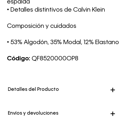
espalda
• Detalles distintivos de Calvin Klein
Composición y cuidados
• 53% Algodón, 35% Modal, 12% Elastano
Código:
QF8520000OP8
Detalles del Producto
Color
Multicolor
Envíos y devoluciones