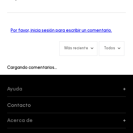
Por favor, inicia sesión para escribir un comentario.
Más reciente
Todos
Cargando comentarios…
Ayuda
+
Formas de Pago, Envío y Servicio al Cliente
Contacto
Acerca de
+
Guía de Cortes