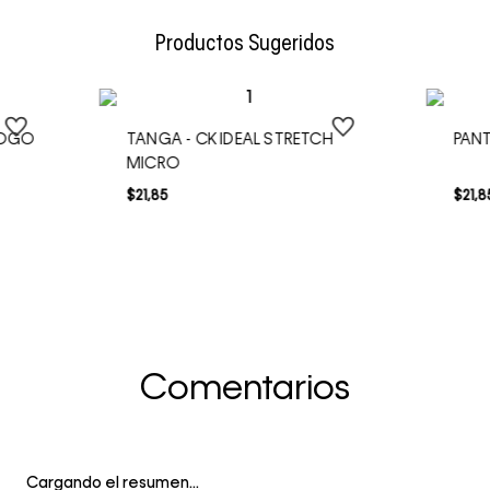
Envío Normal: Hasta 3 días hábiles.
Productos Sugeridos
LOGO
TANGA - CK IDEAL STRETCH
PANT
MICRO
$
21
,
85
$
21
,
8
Comentarios
Cargando el resumen…