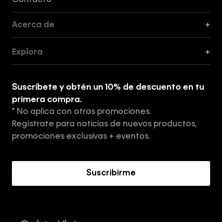
Contacto
Acerca de
+
Guía de Cortes
Explora
+
Guía de ropa interior de mujer
Explora
Guía de ropa interior de hombre
Suscríbete y obtén un 10% de descuento en tu
Tiendas
primera compra.
* No aplica con otras promociones.
Aviso de privacidad
Regístrate para noticias de nuevos productos,
Términos y Condiciones
promociones exclusivas + eventos.
Acerca de Calvin Klein
Suscribirme