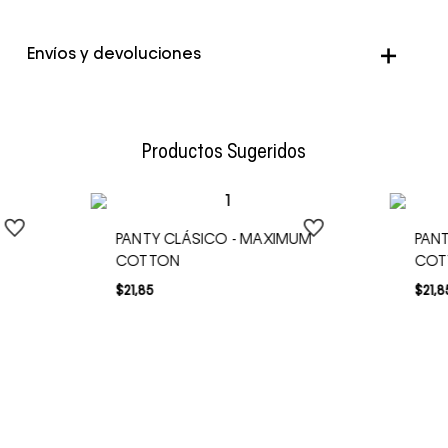
Color
Negro
Envíos y devoluciones
Envío Normal: Hasta 3 días hábiles.
Productos Sugeridos
PANTY CLÁSICO - MAXIMUM
PAN
COTTON
COT
$
21
,
85
$
21
,
8