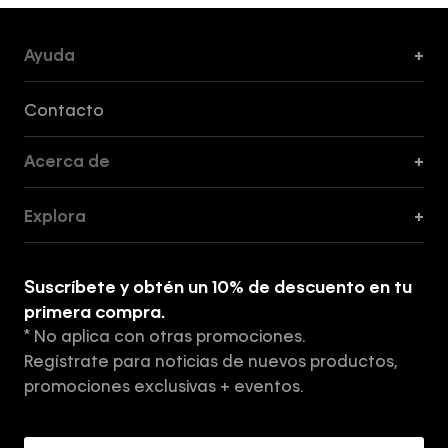
Ayuda
+
Formas de Pago, Envío y Servicio al Cliente
Contacto
Acerca de
+
Guía de Cortes
Explora
+
Guía de ropa interior de mujer
Explora
Guía de ropa interior de hombre
Suscríbete y obtén un 10% de descuento en tu
Tiendas
primera compra.
* No aplica con otras promociones.
Aviso de privacidad
Regístrate para noticias de nuevos productos,
Términos y Condiciones
promociones exclusivas + eventos.
Acerca de Calvin Klein