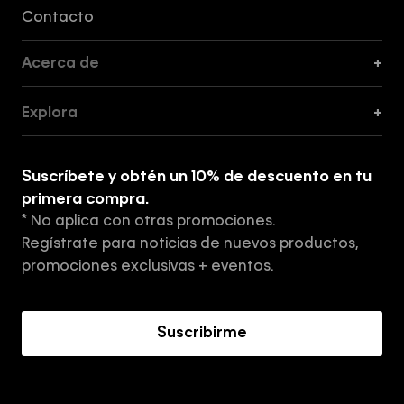
Formas de Pago, Envío y Servicio al Cliente
Contacto
Acerca de
+
Guía de Cortes
Explora
+
Guía de ropa interior de mujer
Explora
Guía de ropa interior de hombre
Suscríbete y obtén un 10% de descuento en tu
Tiendas
primera compra.
* No aplica con otras promociones.
Aviso de privacidad
Regístrate para noticias de nuevos productos,
Términos y Condiciones
promociones exclusivas + eventos.
Acerca de Calvin Klein
Suscribirme