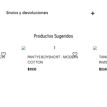
Envíos y devoluciones
Envío Normal: Hasta 3 días hábiles.
Productos Sugeridos
TON
PANTYS BOYSHORT - MODERN
TANG
COTTON
INVIS
$
39
,
10
$
21
,
8