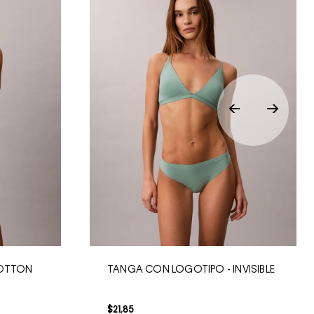
COTTON
TANGA CON LOGOTIPO - INVISIBLE
$
21
,
85