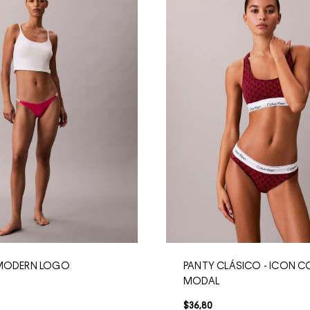
 MODERN LOGO
PANTY CLÁSICO - ICON 
MODAL
$
36
,
80