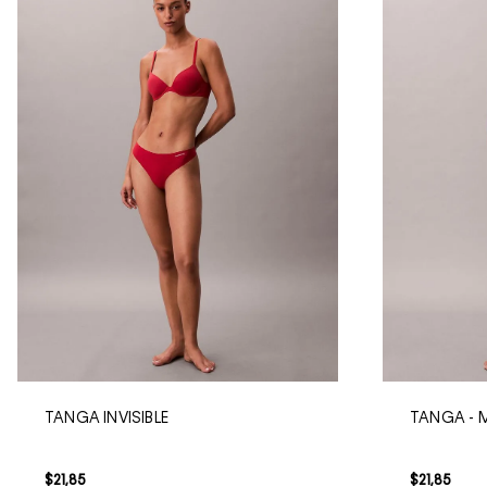
TANGA INVISIBLE
TANGA -
$
21
,
85
$
21
,
85