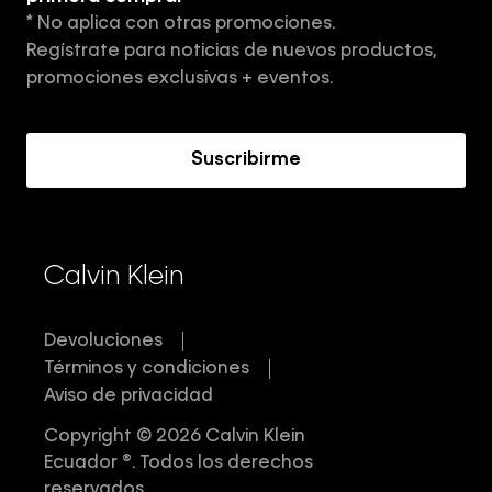
* No aplica con otras promociones.
Aviso de privacidad
Regístrate para noticias de nuevos productos,
Términos y Condiciones
promociones exclusivas + eventos.
Acerca de Calvin Klein
Suscribirme
Calvin Klein
Devoluciones
Términos y condiciones
Aviso de privacidad
Copyright © 2026 Calvin Klein
Ecuador ®. Todos los derechos
reservados.