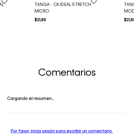
AL
TANGA - CK IDEAL STRETCH
TANG
MICRO
MOD
$
21
,
85
$
21
,
8
Comentarios
Cargando el resumen…
Por favor, inicia sesión para escribir un comentario.