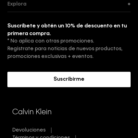
Explora
+
Guía de ropa interior de mujer
Explora
Guía de ropa interior de hombre
Suscríbete y obtén un 10% de descuento en tu
Tiendas
primera compra.
* No aplica con otras promociones.
Aviso de privacidad
Regístrate para noticias de nuevos productos,
Términos y Condiciones
promociones exclusivas + eventos.
Acerca de Calvin Klein
Suscribirme
Calvin Klein
Devoluciones