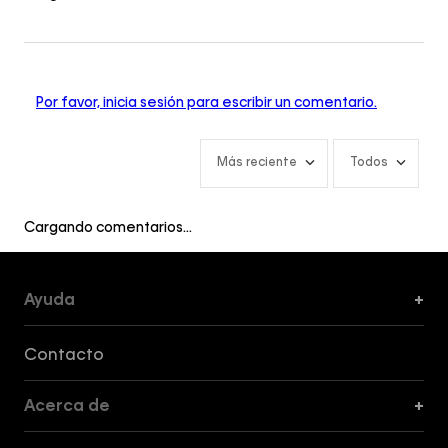
Por favor, inicia sesión para escribir un comentario.
Más reciente
Todos
Cargando comentarios…
Ayuda
+
Formas de Pago, Envío y Servicio al Cliente
Contacto
Acerca de
+
Guía de Cortes