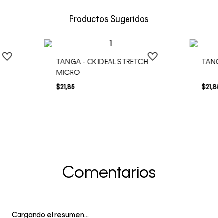
Envío Normal: Hasta 3 días hábiles.
Productos Sugeridos
TANGA - CK IDEAL STRETCH
TAN
MICRO
$
21
,
85
$
21
,
8
Comentarios
Cargando el resumen…