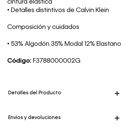
cintura elástica
• Detalles distintivos de Calvin Klein
Composición y cuidados
• 53% Algodón 35% Modal 12% Elastano
Código:
F3788000002G
Detalles del Producto
Genero
Mujer
Envíos y devoluciones
Color
Gris