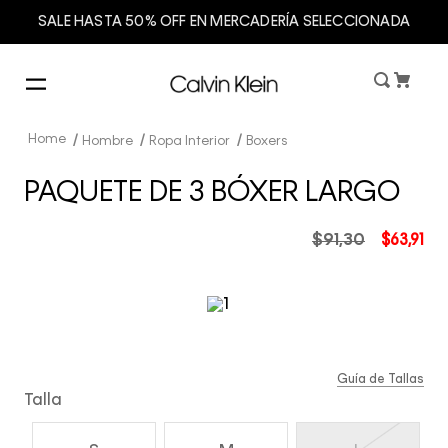
SALE HASTA 50% OFF EN MERCADERÍA SELECCIONADA
Hombre
Ropa Interior
Boxers
PAQUETE DE 3 BÓXER LARGO
$
91
,
30
$
63
,
91
Guía de Tallas
Talla