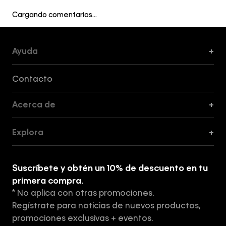
Cargando comentarios…
Ayuda
+
Formas de Pago, Envío y Servicio al Cliente
Contacto
Acerca de
+
Guía de Cortes
Explora
+
Guía de ropa interior de mujer
Explora
Guía de ropa interior de hombre
Suscríbete y obtén un 10% de descuento en tu
Tiendas
primera compra.
* No aplica con otras promociones.
Aviso de privacidad
Regístrate para noticias de nuevos productos,
Términos y Condiciones
promociones exclusivas + eventos.