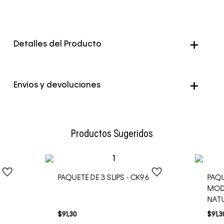
Detalles del Producto
Genero
Hombre
Envíos y devoluciones
Color
Negro
Envío Normal: Hasta 3 días hábiles.
Productos Sugeridos
PAQUETE DE 3 SLIPS - CK96
PAQU
MOD
NAT
$
91
,
30
$
91
,
3