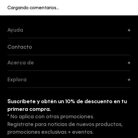
Cargando comentarios…
Ayuda
+
Formas de Pago, Envío y Servicio al Cliente
Contacto
Acerca de
+
Guía de Cortes
Explora
+
Guía de ropa interior de mujer
Explora
Guía de ropa interior de hombre
Suscríbete y obtén un 10% de descuento en tu
Tiendas
primera compra.
* No aplica con otras promociones.
Aviso de privacidad
Regístrate para noticias de nuevos productos,
Términos y Condiciones
promociones exclusivas + eventos.