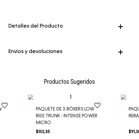
Detalles del Producto
Genero
Hombre
Envíos y devoluciones
Color
Negro
Envío Normal: Hasta 3 días hábiles.
Productos Sugeridos
W
PAQUETE DE 3 BÓXERS LOW
PAQU
RISE TRUNK - INTENSE POWER
REIM
MICRO
$
102
,
35
$
91
,
3