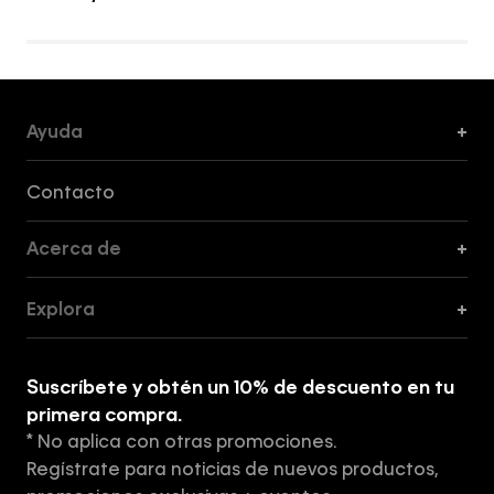
Ayuda
+
Formas de Pago, Envío y Servicio al Cliente
Contacto
Acerca de
+
Guía de Cortes
Explora
+
Guía de ropa interior de mujer
Explora
Guía de ropa interior de hombre
Suscríbete y obtén un 10% de descuento en tu
Tiendas
primera compra.
* No aplica con otras promociones.
Aviso de privacidad
Regístrate para noticias de nuevos productos,