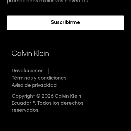
Términos y Condiciones
promociones exclusivas + eventos.
Acerca de Calvin Klein
Suscribirme
Calvin Klein
Devoluciones
Términos y condiciones
Aviso de privacidad
Copyright © 2026 Calvin Klein
Ecuador ®. Todos los derechos
reservados.