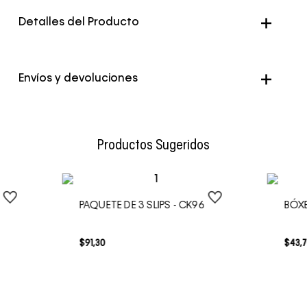
Detalles del Producto
Color
Multicolor
Envíos y devoluciones
Envío Normal: Hasta 3 días hábiles.
Productos Sugeridos
PAQUETE DE 3 SLIPS - CK96
BÓXE
$
91
,
30
$
43
,
7