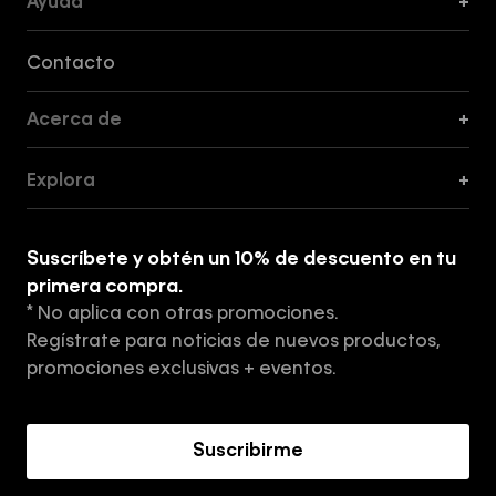
Ayuda
+
Formas de Pago, Envío y Servicio al Cliente
Contacto
Acerca de
+
Guía de Cortes
Explora
+
Guía de ropa interior de mujer
Explora
Guía de ropa interior de hombre
Suscríbete y obtén un 10% de descuento en tu
Tiendas
primera compra.
* No aplica con otras promociones.
Aviso de privacidad
Regístrate para noticias de nuevos productos,
Términos y Condiciones
promociones exclusivas + eventos.
Acerca de Calvin Klein
Suscribirme