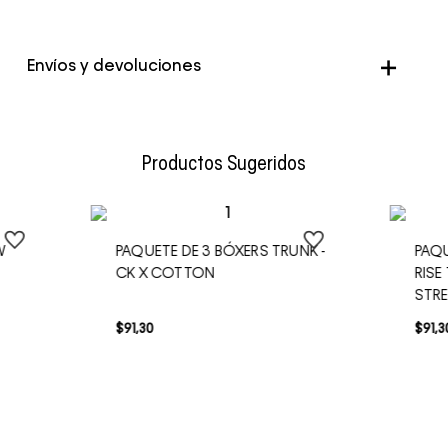
Color
Multicolor
Envíos y devoluciones
Envío Normal: Hasta 3 días hábiles.
Productos Sugeridos
W
PAQUETE DE 3 BÓXERS TRUNK -
PAQU
CK X COTTON
RISE
STR
$
91
,
30
$
91
,
3