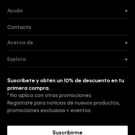
Ayuda
+
Formas de Pago, Envío y Servicio al Cliente
Contacto
Acerca de
+
Guía de Cortes
Explora
+
Guía de ropa interior de mujer
Explora
Guía de ropa interior de hombre
Suscríbete y obtén un 10% de descuento en tu
Tiendas
primera compra.
* No aplica con otras promociones.
Aviso de privacidad
Regístrate para noticias de nuevos productos,
Términos y Condiciones
promociones exclusivas + eventos.
Acerca de Calvin Klein
Suscribirme