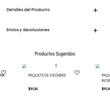
Detalles del Producto
Color
Multicolor
Envíos y devoluciones
Envío Normal: Hasta 3 días hábiles.
Productos Sugeridos
NK -
PAQUETE DE 3 BÓXERS
PAQU
INT
$
91
,
30
$
91
,
3