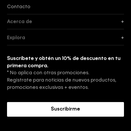
Formas de Pago, Envío y Servicio al Cliente
Contacto
Acerca de
+
Guía de Cortes
Explora
+
Guía de ropa interior de mujer
Explora
Guía de ropa interior de hombre
Suscríbete y obtén un 10% de descuento en tu
Tiendas
primera compra.
* No aplica con otras promociones.
Aviso de privacidad
Regístrate para noticias de nuevos productos,
Términos y Condiciones
promociones exclusivas + eventos.
Acerca de Calvin Klein
Suscribirme