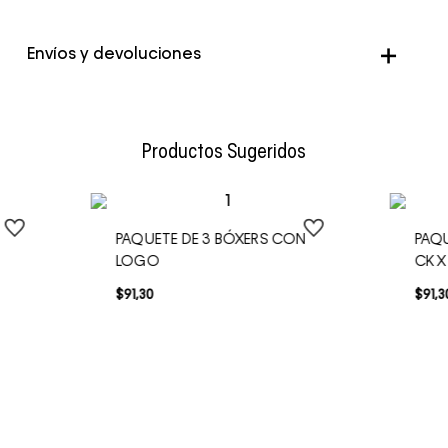
Color
Negro
Envíos y devoluciones
Envío Normal: Hasta 3 días hábiles.
Productos Sugeridos
PAQUETE DE 3 BÓXERS CON
PAQU
LOGO
CK 
$
91
,
30
$
91
,
3