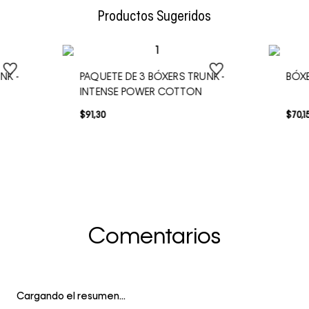
Productos Sugeridos
NK -
PAQUETE DE 3 BÓXERS TRUNK -
BÓXE
INTENSE POWER COTTON
$
91
,
30
$
70
,
1
Comentarios
Cargando el resumen…