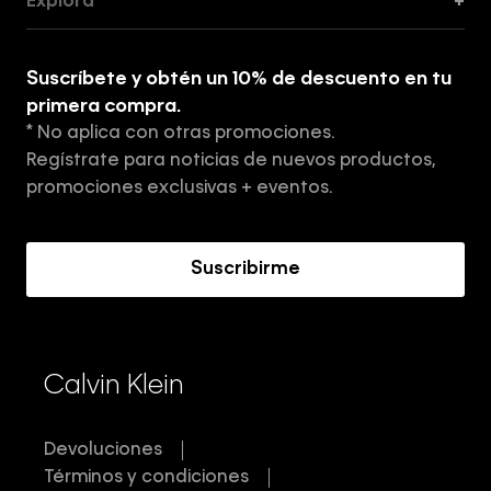
Explora
+
Guía de ropa interior de mujer
Explora
Guía de ropa interior de hombre
Suscríbete y obtén un 10% de descuento en tu
Tiendas
primera compra.
* No aplica con otras promociones.
Aviso de privacidad
Regístrate para noticias de nuevos productos,
Términos y Condiciones
promociones exclusivas + eventos.
Acerca de Calvin Klein
Suscribirme
Calvin Klein
Devoluciones
Términos y condiciones