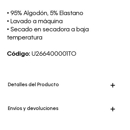
• 95% Algodón, 5% Elastano
• Lavado a máquina
• Secado en secadora a baja
temperatura
Código:
U266400001TO
Detalles del Producto
Color
Negro
Envíos y devoluciones
Envío Normal: Hasta 3 días hábiles.