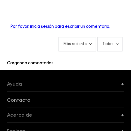
Por favor, inicia sesión para escribir un comentario.
Más reciente
Todos
Cargando comentarios…
Ayuda
+
Formas de Pago, Envío y Servicio al Cliente
Contacto
Acerca de
+
Guía de Cortes