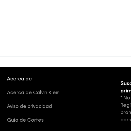
Acerca de
Susc
pri
Acerca de Calvin Klein
* No
Regí
Aviso de privacidad
prom
corr
Guía de Cortes