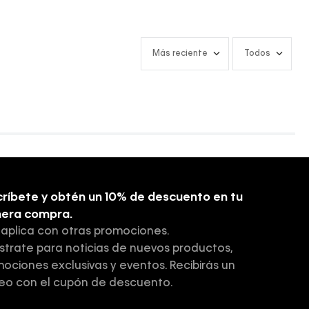
Más reciente
Todos
ríbete y obtén un 10% de descuento en tu
mera compra.
 aplica con otras promociones.
strate para noticias de nuevos productos,
ociones exclusivas y eventos. Recibirás un
eo con el cupón de descuento.