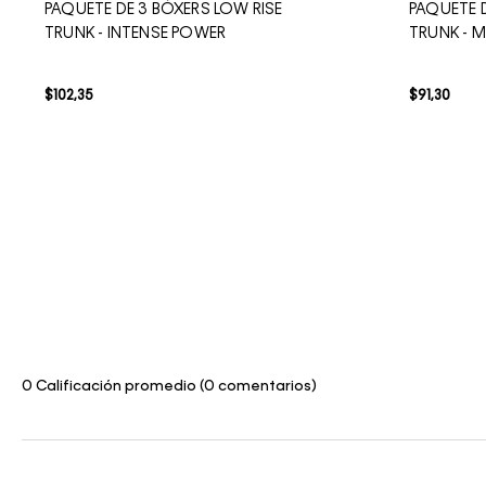
PAQUETE DE 3 BÓXERS LOW RISE
PAQUETE D
TRUNK - INTENSE POWER
TRUNK - 
$
102
,
35
$
91
,
30
0 Calificación promedio
(0 comentarios)