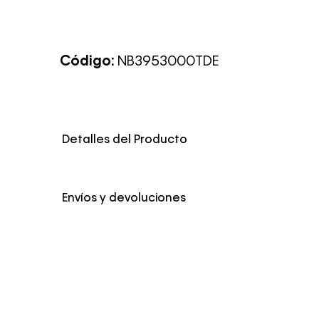
Código:
NB3953000TDE
Detalles del Producto
Envíos y devoluciones
Envío Normal: Hasta 3 días hábiles.