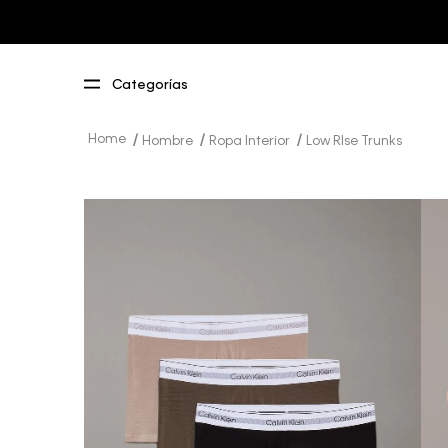
Hombre
Ropa Interior
Low RIse Trunks