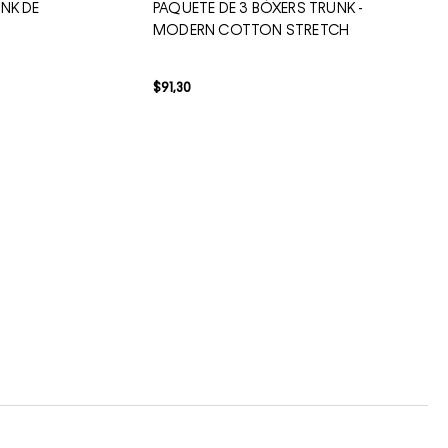
NK DE
PAQUETE DE 3 BÓXERS TRUNK -
MODERN COTTON STRETCH
$
91
,
30