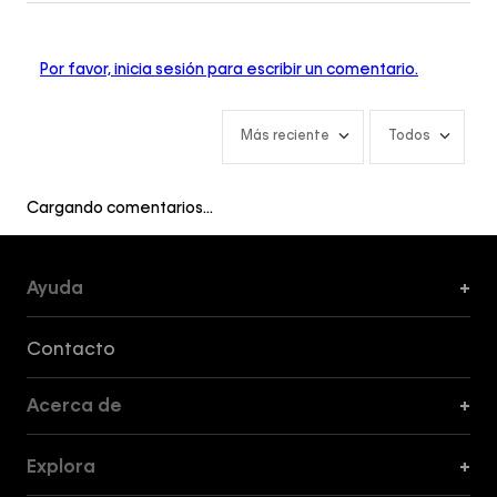
Por favor, inicia sesión para escribir un comentario.
Más reciente
Todos
Cargando comentarios…
Ayuda
+
Formas de Pago, Envío y Servicio al Cliente
Contacto
Acerca de
+
Guía de Cortes
Explora
+
Guía de ropa interior de mujer