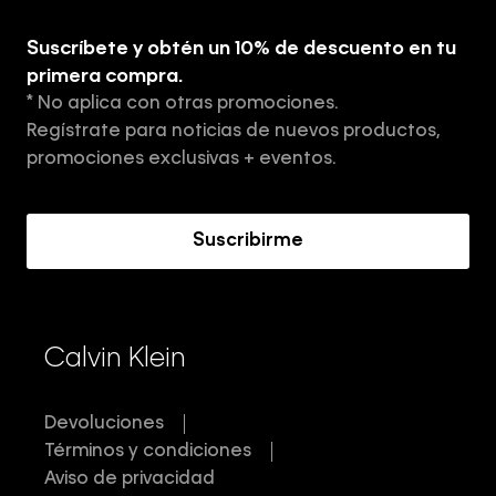
Explora
Guía de ropa interior de hombre
Suscríbete y obtén un 10% de descuento en tu
Tiendas
primera compra.
* No aplica con otras promociones.
Aviso de privacidad
Regístrate para noticias de nuevos productos,
Términos y Condiciones
promociones exclusivas + eventos.
Acerca de Calvin Klein
Suscribirme
Calvin Klein
Devoluciones
Términos y condiciones
Aviso de privacidad