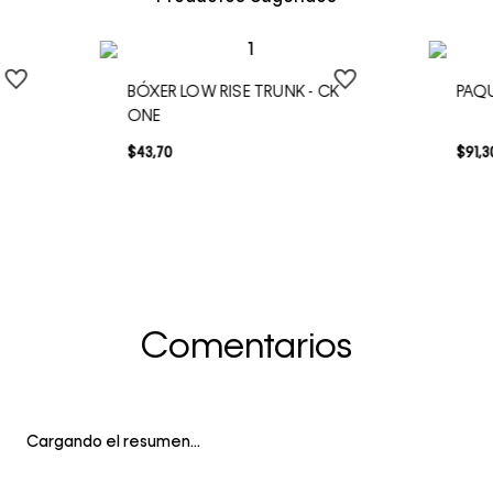
BÓXER LOW RISE TRUNK - CK
PAQU
ONE
$
43
,
70
$
91
,
3
Comentarios
Cargando el resumen…