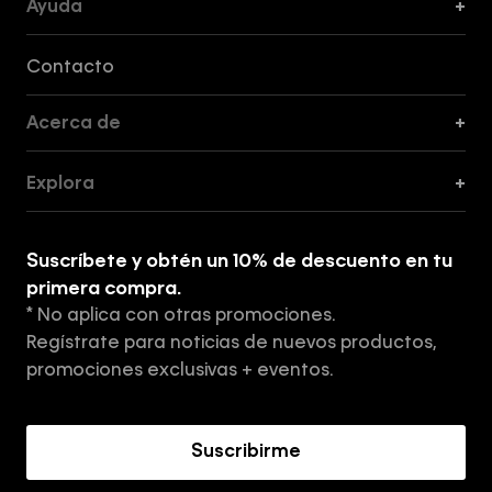
Ayuda
+
Formas de Pago, Envío y Servicio al Cliente
Contacto
Acerca de
+
Guía de Cortes
Explora
+
Guía de ropa interior de mujer
Explora
Guía de ropa interior de hombre
Suscríbete y obtén un 10% de descuento en tu
Tiendas
primera compra.
* No aplica con otras promociones.
Aviso de privacidad
Regístrate para noticias de nuevos productos,
Términos y Condiciones
promociones exclusivas + eventos.
Acerca de Calvin Klein
Suscribirme