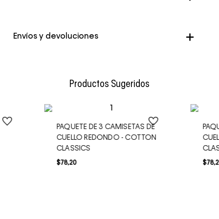
Envíos y devoluciones
Envío Normal: Hasta 3 días hábiles.
Productos Sugeridos
PAQUETE DE 3 CAMISETAS DE
PAQU
CUELLO REDONDO - COTTON
CUE
CLASSICS
CLA
$
78
,
20
$
78
,
2