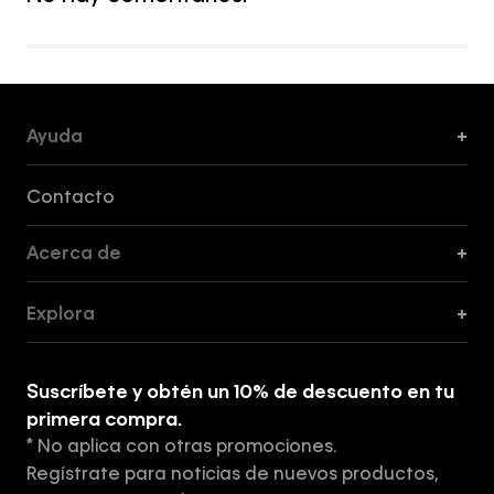
Ayuda
+
Formas de Pago, Envío y Servicio al Cliente
Contacto
Acerca de
+
Guía de Cortes
Explora
+
Guía de ropa interior de mujer
Explora
Guía de ropa interior de hombre
Suscríbete y obtén un 10% de descuento en tu
Tiendas
primera compra.
* No aplica con otras promociones.
Aviso de privacidad
Regístrate para noticias de nuevos productos,