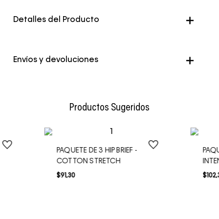
Detalles del Producto
Envíos y devoluciones
Envío Normal: Hasta 3 días hábiles.
Productos Sugeridos
PAQUETE DE 3 HIP BRIEF -
PAQU
COTTON STRETCH
INT
$
91
,
30
$
102
,