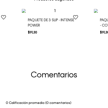
PAQUETE DE 3 SLIP - INTENSE
PAQU
POWER
- C
$
91
,
30
$
91
,
3
Comentarios
0 Calificación promedio
(0 comentarios)