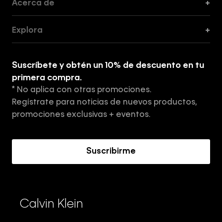
Acerca de
+
Guía de Cortes
Explora
+
Guía de ropa interior de mujer
Explora
Guía de ropa interior de hombre
Suscríbete y obtén un 10% de descuento en tu
Tiendas
primera compra.
* No aplica con otras promociones.
Aviso de privacidad
Regístrate para noticias de nuevos productos,
Términos y Condiciones
promociones exclusivas + eventos.
Acerca de Calvin Klein
Suscribirme
Calvin Klein