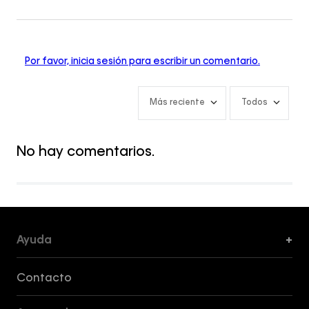
Por favor, inicia sesión para escribir un comentario.
Más reciente
Todos
No hay comentarios.
Ayuda
+
Formas de Pago, Envío y Servicio al Cliente
Contacto