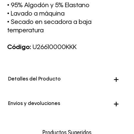
• 95% Algodón y 5% Elastano
• Lavado a máquina
• Secado en secadora a baja
temperatura
Código:
U26610000KKK
Detalles del Producto
Genero
Hombre
Envíos y devoluciones
Color
Negro
Envío Normal: Hasta 3 días hábiles.
Productos Sugeridos