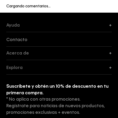
Cargando comentarios…
Ayuda
+
Formas de Pago, Envío y Servicio al Cliente
Contacto
Acerca de
+
Guía de Cortes
Explora
+
Guía de ropa interior de mujer
Explora
Guía de ropa interior de hombre
Suscríbete y obtén un 10% de descuento en tu
Tiendas
primera compra.
* No aplica con otras promociones.
Aviso de privacidad
Regístrate para noticias de nuevos productos,
Términos y Condiciones
promociones exclusivas + eventos.