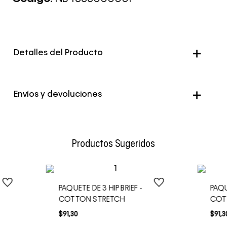
Detalles del Producto
Color
Negro
Envíos y devoluciones
Envío Normal: Hasta 3 días hábiles.
Productos Sugeridos
PAQUETE DE 3 HIP BRIEF -
PAQU
COTTON STRETCH
COT
$
91
,
30
$
91
,
3