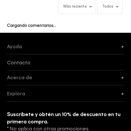
Más reciente
Todos
Cargando comentarios…
Ayuda
+
Formas de Pago, Envío y Servicio al Cliente
Contacto
Acerca de
+
Guía de Cortes
Explora
+
Guía de ropa interior de mujer
Explora
Guía de ropa interior de hombre
Suscríbete y obtén un 10% de descuento en tu
Tiendas
primera compra.
* No aplica con otras promociones.