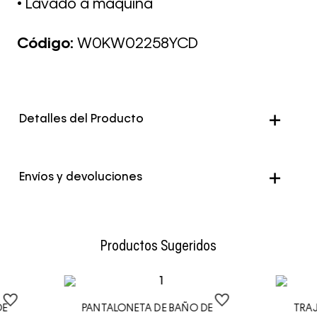
• Lavado a máquina
Código:
W0KW02258YCD
Detalles del Producto
Color
Blanco
Envíos y devoluciones
Envío Normal: Hasta 3 días hábiles.
Productos Sugeridos
DE
PANTALONETA DE BAÑO DE
TRAJ