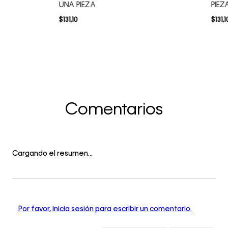
UNA PIEZA
PIEZ
$
131
,
10
$
131
,
1
Comentarios
Cargando el resumen…
Por favor, inicia sesión para escribir un comentario.