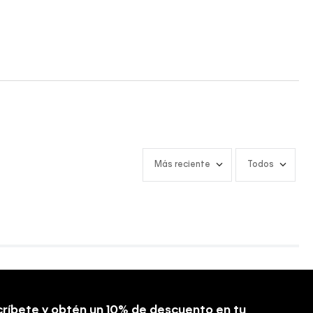
Más reciente
Todos
ríbete y obtén un 10% de descuento en tu