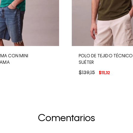
IMA CON MINI
POLO DE TEJIDO TÉCNICO
AMA
SUÉTER
$
139
,
15
$
111
,
32
Comentarios